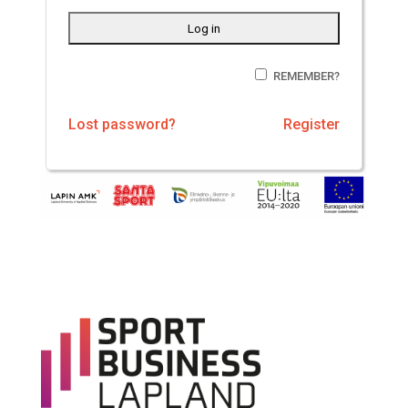
your
profile
REMEMBER?
Lost password?
Register