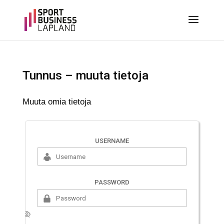
Tunnus – muuta tietoja
Muuta omia tietoja
You
need
USERNAME
to
be
logged
PASSWORD
in
to
edit